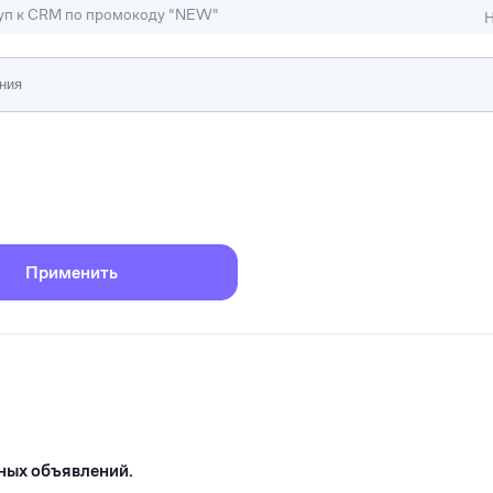
туп к CRM по промокоду "NEW"
Н
ижимость
ы и студии
Отели и гостиницы
иллы, коттеджи, таунхаусы
Тематические помещени
Применить
ных объявлений.