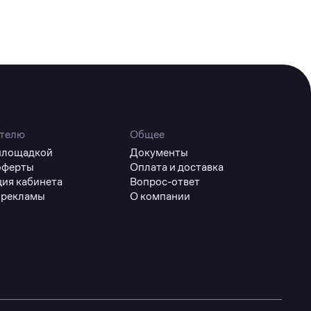
телю
Общее
 площадкой
Документы
оферты
Оплата и доставка
ция кабинета
Вопрос-ответ
 рекламы
О компании