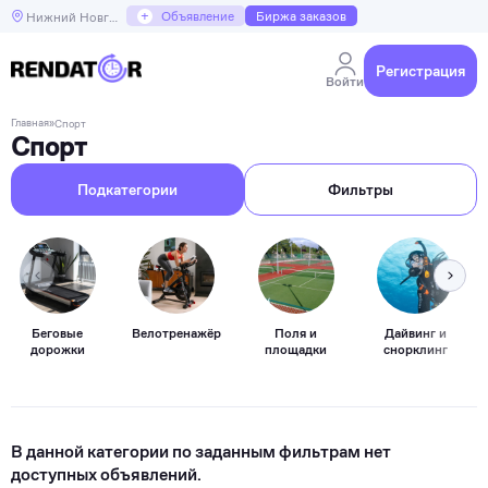
+
Объявление
Биржа заказов
Нижний Новгород
Регистрация
Войти
Главная
»
Спорт
Спорт
Подкатегории
Фильтры
Беговые
Велотренажёр
Поля и
Дайвинг и
дорожки
площадки
снорклинг
В данной категории по заданным фильтрам нет
доступных объявлений.