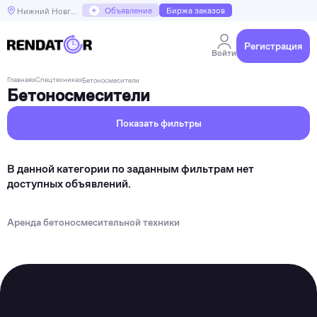
+
Объявление
Биржа заказов
Нижний Новгород
Регистрация
Войти
Главная
»
Спецтехника
»
Бетоносмесители
Бетоносмесители
Показать фильтры
В данной категории по заданным фильтрам нет
доступных объявлений.
Аренда бетоносмесительной техники