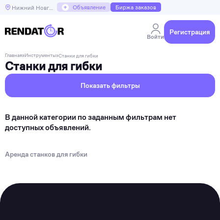
+
Объявление
Биржа заказов
Нижний Новгород
Регистрация
Войти
Главная
»
Инструменты
»
Станки для гибки
Станки для гибки
Показать фильтры
В данной категории по заданным фильтрам нет
доступных объявлений.
Аренда станков для гибки