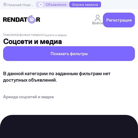
+
Объявление
Биржа заказов
Нижний Новгород
Регистрация
Войти
Главная
»
Цифровые товары
»
Соцсети и медиа
Соцсети и медиа
Показать фильтры
В данной категории по заданным фильтрам нет
доступных объявлений.
Аренда соцсетей и медиа