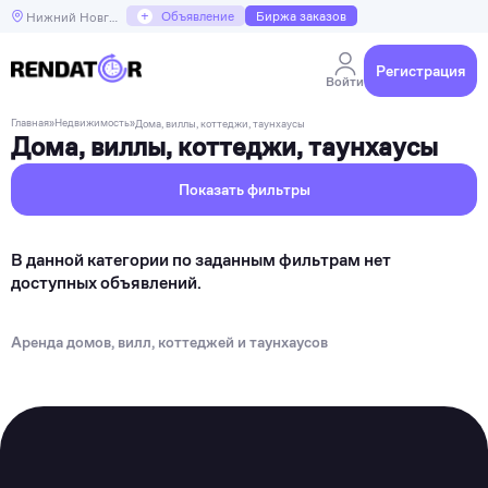
+
Объявление
Биржа заказов
Нижний Новгород
Регистрация
Войти
Главная
»
Недвижимость
»
Дома, виллы, коттеджи, таунхаусы
Дома, виллы, коттеджи, таунхаусы
Показать фильтры
В данной категории по заданным фильтрам нет
доступных объявлений.
Аренда домов, вилл, коттеджей и таунхаусов