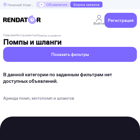
+
Объявление
Биржа заказов
Нижний Новгород
Регистрация
Войти
Главная
»
Инструменты
»
Помпы и шланги
Помпы и шланги
Показать фильтры
В данной категории по заданным фильтрам нет
доступных объявлений.
Аренда помп, мотопомп и шлангов