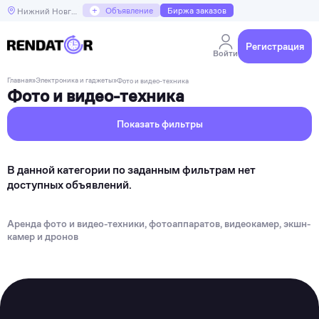
+
Объявление
Биржа заказов
Нижний Новгород
Регистрация
Войти
Главная
»
Электроника и гаджеты
»
Фото и видео-техника
Фото и видео-техника
Показать фильтры
В данной категории по заданным фильтрам нет
доступных объявлений.
Аренда фото и видео-техники, фотоаппаратов, видеокамер, экшн-
камер и дронов