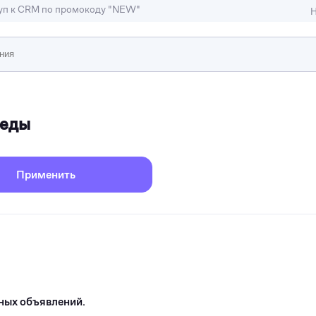
туп к CRM по промокоду "NEW"
Н
ижимость
педы
ы и студии
Отели и гостиницы
иллы, коттеджи, таунхаусы
Тематические помещени
Применить
ных объявлений.