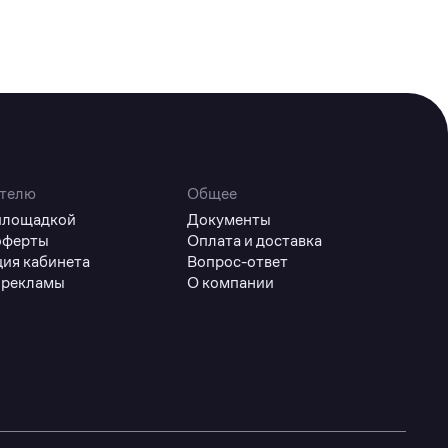
телю
Общее
 площадкой
Документы
оферты
Оплата и доставка
ция кабинета
Вопрос-ответ
 рекламы
О компании