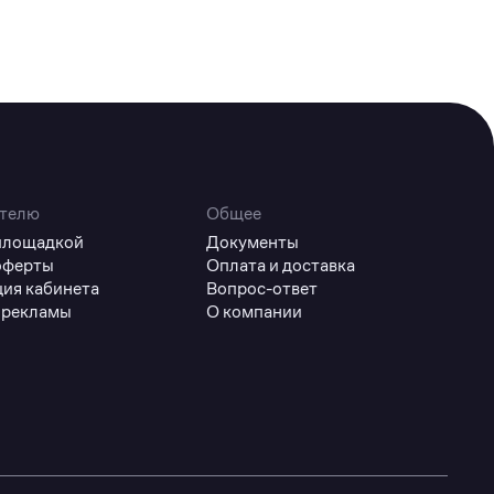
телю
Общее
 площадкой
Документы
оферты
Оплата и доставка
ция кабинета
Вопрос-ответ
 рекламы
О компании