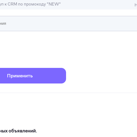
туп к CRM по промокоду "NEW"
Н
ижимость
ы и студии
Отели и гостиницы
иллы, коттеджи, таунхаусы
Тематические помещени
Применить
ных объявлений.