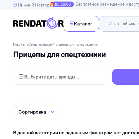
Бесплатное размещение и дос
До 28.05
Нижний Новгород
Каталог
Недв
Главная
»
Спецтехника
»
Прицепы для спецтехники
Недвижимость
Прицепы для спецтехники
Транспорт
Квартир
Дома, в
Спецтехника
Инструменты
Бытовая техника
Досуг, развлечения и праздники
Спорт
Электроника и гаджеты
В данной категории по заданным фильтрам нет доступ
Для дома и дачи