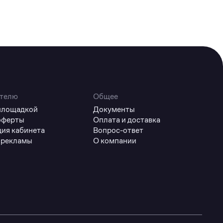
телю
Общее
 площадкой
Документы
оферты
Оплата и доставка
ция кабинета
Вопрос-ответ
 рекламы
О компании