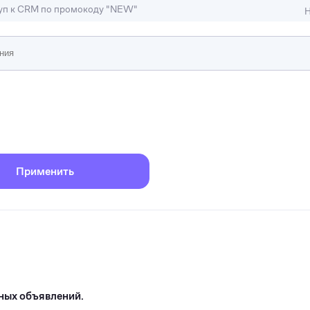
туп к CRM по промокоду "NEW"
Н
ижимость
ы и студии
Отели и гостиницы
иллы, коттеджи, таунхаусы
Тематические помещени
Применить
ных объявлений.