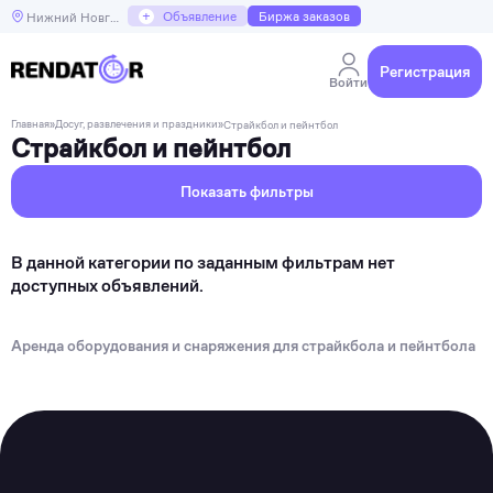
+
Объявление
Биржа заказов
Нижний Новгород
Регистрация
Войти
Главная
»
Досуг, развлечения и праздники
»
Страйкбол и пейнтбол
Страйкбол и пейнтбол
Показать фильтры
В данной категории по заданным фильтрам нет
доступных объявлений.
Аренда оборудования и снаряжения для страйкбола и пейнтбола