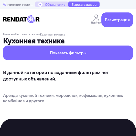
+
Объявление
Биржа заказов
Нижний Новгород
Регистрация
Войти
Главная
»
Бытовая техника
»
Кухонная техника
Кухонная техника
Показать фильтры
В данной категории по заданным фильтрам нет
доступных объявлений.
Аренда кухонной техники: морозилок, кофемашин, кухонных
комбайнов и другого.