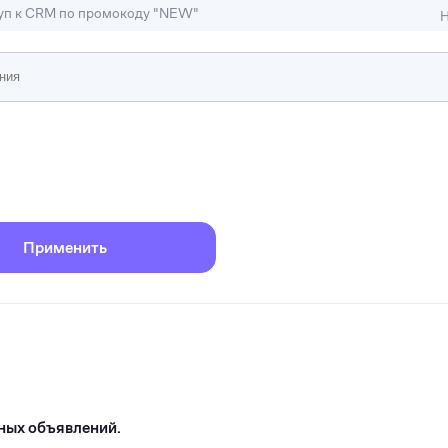
туп к CRM по промокоду "NEW"
Н
ижимость
ы и студии
Отели и гостиницы
иллы, коттеджи, таунхаусы
Тематические помещени
Применить
ных объявлений.