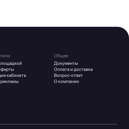
телю
Общее
 площадкой
Документы
оферты
Оплата и доставка
ция кабинета
Вопрос-ответ
 рекламы
О компании