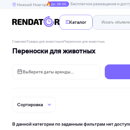
Бесплатное размещение и дос
До 28.05
Нижний Новгород
Каталог
Недв
Главная
»
Товары для животных
»
Переноски для животных
Недвижимость
Переноски для животных
Транспорт
Квартир
Дома, в
Спецтехника
Инструменты
Бытовая техника
Досуг, развлечения и праздники
Спорт
Электроника и гаджеты
В данной категории по заданным фильтрам нет доступ
Для дома и дачи