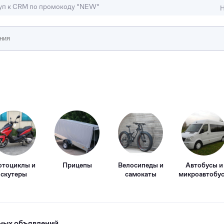
туп к CRM по промокоду "NEW"
Н
ижимость
ы и студии
Отели и гостиницы
иллы, коттеджи, таунхаусы
Тематические помещени
тоциклы и
Прицепы
Велосипеды и
Автобусы и
скутеры
самокаты
микроавтобу
ных объявлений.