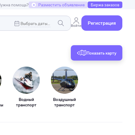
ужна помощь?
+
Разместить объявление
Биржа заказов
Регистрация
Войти
Показать карту
Коммерческая недвижимость
я
Земельные участки
Водный
Воздушный
сы
транспорт
транспорт