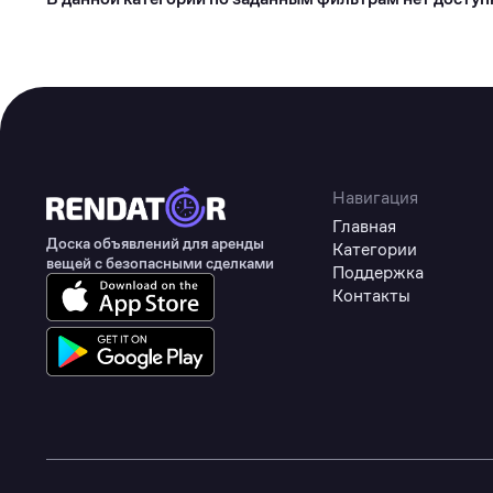
Туризм
Коммерческое оборудование
Товары для авто
Детские товары
Одежда, обувь и аксессуары
Навигация
Товары для животных
Главная
Доска объявлений для аренды
Категории
Здоровье
вещей с безопасными сделками
Поддержка
Цифровые товары
Контакты