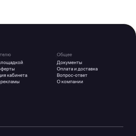
телю
Общее
 площадкой
Документы
оферты
Оплата и доставка
ция кабинета
Вопрос-ответ
 рекламы
О компании