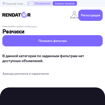
+
Объявление
Биржа заказов
Нижний Новгород
Регистрация
Войти
Главная
»
Инструменты
»
Резчики
Резчики
Показать фильтры
В данной категории по заданным фильтрам нет
доступных объявлений.
Аренда резчиков и нарезчиков