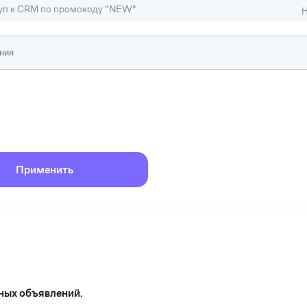
туп к CRM по промокоду "NEW"
Н
ижимость
ы и студии
Отели и гостиницы
иллы, коттеджи, таунхаусы
Тематические помещени
Применить
ных объявлений.