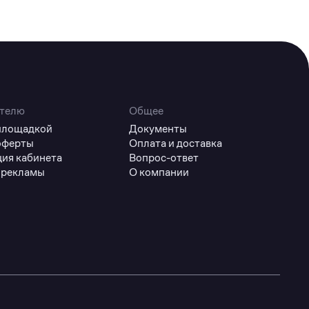
телю
Общее
 площадкой
Документы
оферты
Оплата и доставка
ция кабинета
Вопрос-ответ
 рекламы
О компании