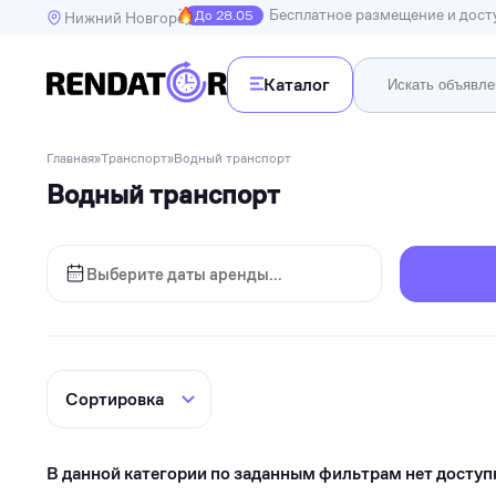
Бесплатное размещение и дос
До 28.05
Нижний Новгород
Каталог
Недв
Главная
»
Транспорт
»
Водный транспорт
Недвижимость
Водный транспорт
Транспорт
Квартир
Дома, в
Спецтехника
Инструменты
Бытовая техника
Досуг, развлечения и праздники
Спорт
Электроника и гаджеты
В данной категории по заданным фильтрам нет доступ
Для дома и дачи