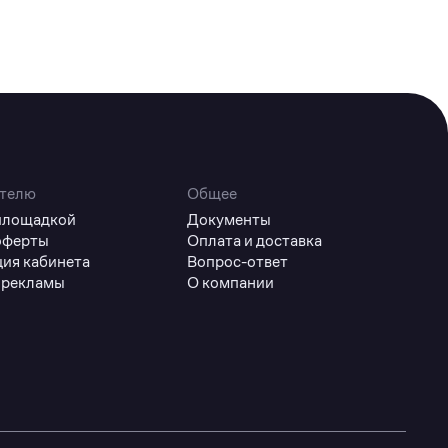
телю
Общее
 площадкой
Документы
оферты
Оплата и доставка
ция кабинета
Вопрос-ответ
 рекламы
О компании