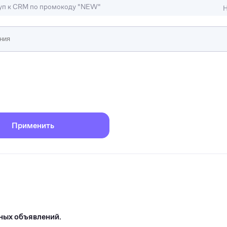
туп к CRM по промокоду "NEW"
Н
ижимость
ы и студии
Отели и гостиницы
иллы, коттеджи, таунхаусы
Тематические помещени
Применить
ных объявлений.