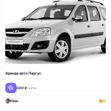
Аренда авто Ларгус
500 ₽
в сутки
Иван
0