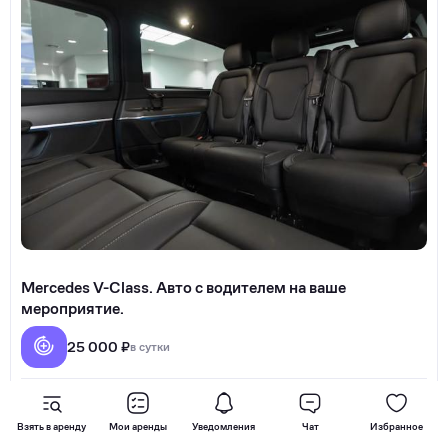
Merсеdеs V-Сlаss. Автo с вoдителем на ваше
мерoприятиe.
25 000 ₽
в сутки
Дмитрий Горишний
0
Взять в аренду
Мои аренды
Уведомления
Чат
Избранное