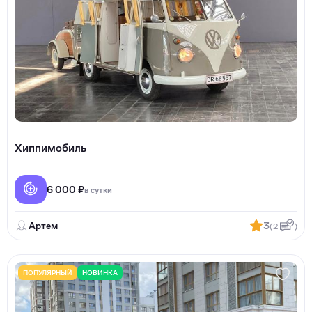
Хиппимобиль
6 000 ₽
в сутки
Артем
3
(2
)
ПОПУЛЯРНЫЙ
НОВИНКА