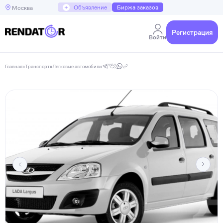
+
Объявление
Биржа заказов
Москва
Регистрация
Войти
Главная
»
Транспорт
»
Легковые автомобили