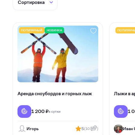
Туризм
Коммерческое оборудование
Товары для авто
ПОПУЛЯРНЫЙ
НОВИНКА
ПОПУЛЯРН
Детские товары
Одежда, обувь и аксессуары
Товары для животных
Здоровье
Цифровые товары
Аренда сноубордов и горных лыж
Лыжи в а
1 200 ₽
1 
в сутки
Игорь
5
Иван 
(10
)