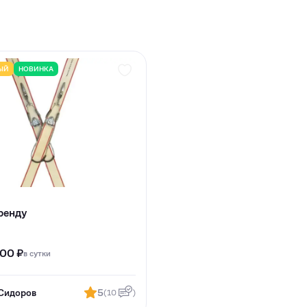
ЫЙ
НОВИНКА
ренду
000 ₽
в сутки
Сидоров
5
(10
)