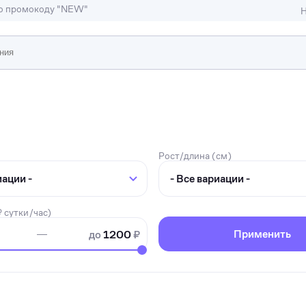
по промокоду "NEW"
Н
ижимость
ы и студии
Отели и гостиницы
иллы, коттеджи, таунхаусы
Тематические помещени
Рост/длина (см)
 сутки/час)
Применить
до
1200
₽