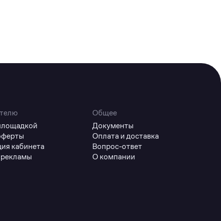
телю
Общее
 площадкой
Документы
оферты
Оплата и доставка
ция кабинета
Вопрос-ответ
 рекламы
О компании