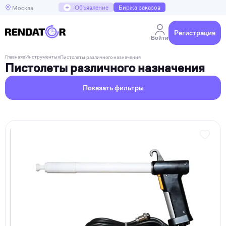
+
Объявление
Биржа заказов
Москва
Регистрация
Войти
Главная
»
Инструменты
»
Пистолеты различного назначения
Пистолеты различного назначения
Показать фильтры