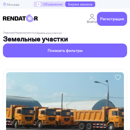
+
Объявление
Биржа заказов
Москва
Регистрация
Войти
Главная
»
Недвижимость
»
Земельные участки
Земельные участки
Показать фильтры