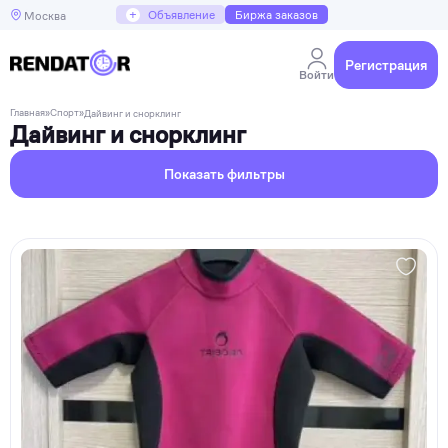
+
Объявление
Биржа заказов
Москва
Регистрация
Войти
Главная
»
Спорт
»
Дайвинг и снорклинг
Дайвинг и снорклинг
Показать фильтры