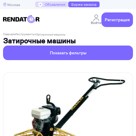
+
Объявление
Биржа заказов
Москва
Регистрация
Войти
Главная
»
Инструменты
»
Затирочные машины
Затирочные машины
Показать фильтры