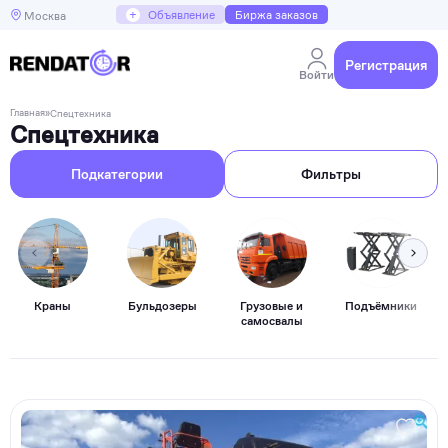
+
Объявление
Биржа заказов
Москва
Регистрация
Войти
Главная
»
Спецтехника
Спецтехника
Подкатегории
Фильтры
Краны
Бульдозеры
Грузовые и
Подъёмники
самосвалы