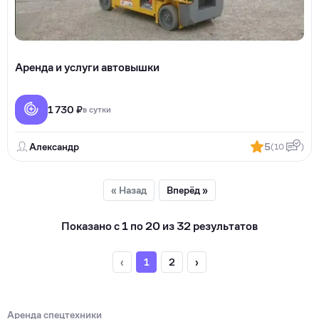
Аренда и услуги автовышки
1 730 ₽
в сутки
Александр
5
(10
)
« Назад
Вперёд »
Показано с
1
по
20
из
32
результатов
‹
1
2
›
Аренда спецтехники