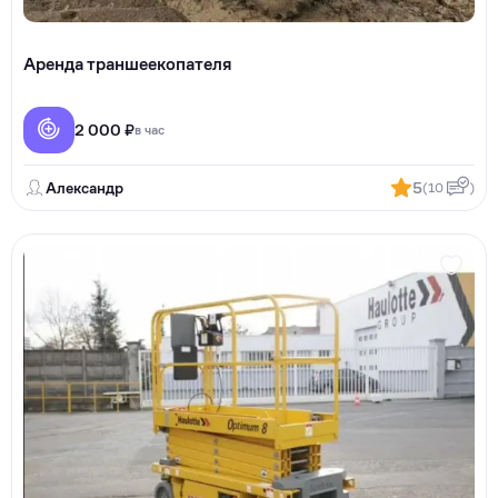
Аренда траншеекопателя
2 000 ₽
в час
Александр
5
(10
)