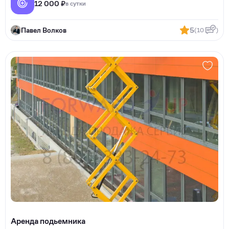
12 000 ₽
в сутки
Павел Волков
5
(10
)
Аренда подьемника