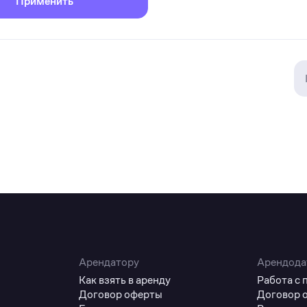
Применить
Арендатору
Арендода
Как взять в аренду
Работа с
Договор оферты
Договор 