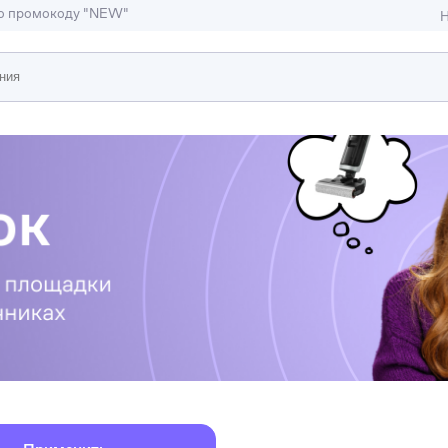
по промокоду "NEW"
Н
ижимость
ы и студии
Отели и гостиницы
иллы, коттеджи, таунхаусы
Тематические помещени