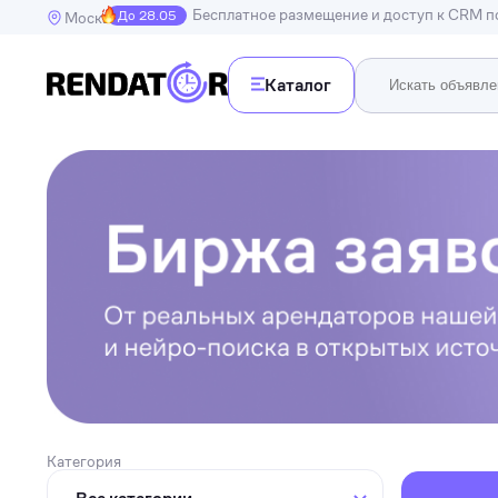
Бесплатное размещение и доступ к CRM 
До 28.05
Москва
Каталог
Недв
Недвижимость
Транспорт
Квартир
Дома, в
Спецтехника
Инструменты
Бытовая техника
Досуг, развлечения и праздники
Спорт
Электроника и гаджеты
Категория
Для дома и дачи