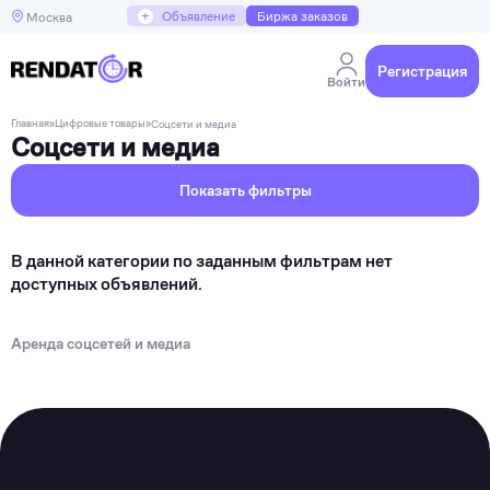
+
Объявление
Биржа заказов
Москва
Регистрация
Войти
Главная
»
Цифровые товары
»
Соцсети и медиа
Соцсети и медиа
Показать фильтры
В данной категории по заданным фильтрам нет
доступных объявлений.
Аренда соцсетей и медиа