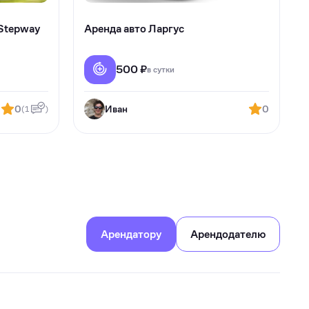
 Stepway
Аренда авто Ларгус
500 ₽
в сутки
0
Иван
0
(1
)
Арендатору
Арендодателю