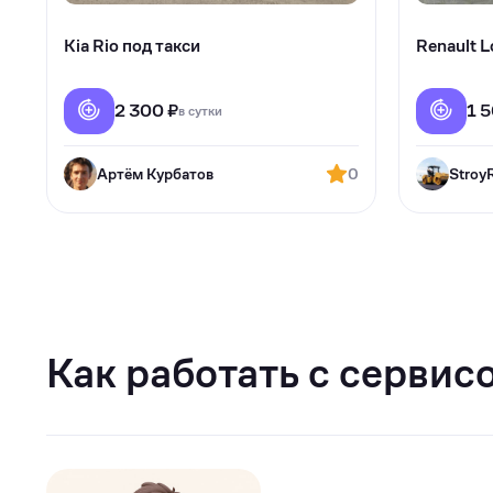
Kia Rio под такси
Renault L
2 300 ₽
1 
в сутки
Артём Курбатов
0
Stroy
Как работать с сервис