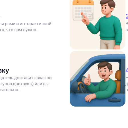
е
ьтрами и интерактивной
В
то, что вам нужно.
о
вку
датель доставит заказ по
Н
тупна доставка) или вы
д
оятельно.
п