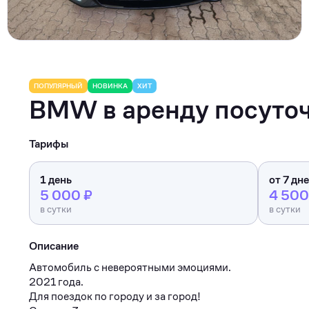
Туризм
Коммерческое оборудование
Товары для авто
Детские товары
ПОПУЛЯРНЫЙ
НОВИНКА
ХИТ
BMW в аренду посуто
Одежда, обувь и аксессуары
Товары для животных
Тарифы
Здоровье
1 день
от 7 дн
Цифровые товары
5 000 ₽
4 500
в сутки
в сутки
Описание
Автомобиль с невероятными эмоциями.
2021 года.
Для поездок по городу и за город!