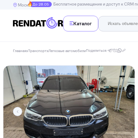
Бесплатное размещение и доступ к CRM 
До 28.05
Москва
Каталог
Недв
Недвижимость
Поделиться:
Главная
»
Транспорт
»
Легковые автомобили
Транспорт
Квартир
Дома, в
Спецтехника
Инструменты
Бытовая техника
Досуг, развлечения и праздники
Спорт
Электроника и гаджеты
Для дома и дачи