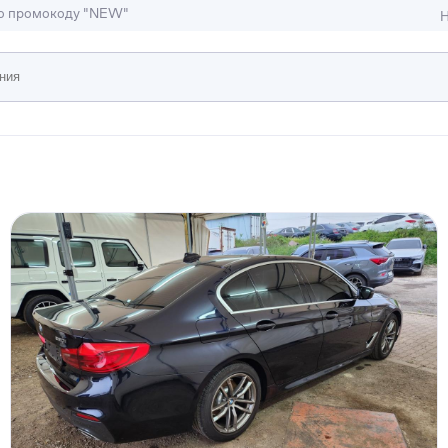
по промокоду "NEW"
Н
ижимость
ы и студии
Отели и гостиницы
иллы, коттеджи, таунхаусы
Тематические помещени