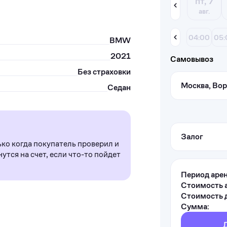
пт, 7
авг.
04:00
05:
BMW
2021
Самовывоз
Без страховки
Москва, Вор
Седан
Залог
ько когда покупатель проверил и
утся на счет, если что-то пойдет
Период аре
Стоимость 
Стоимость д
Сумма: