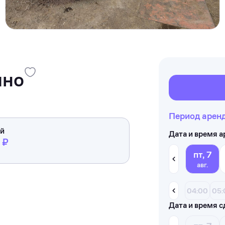
чно
Период арен
ей
Дата и время 
 ₽
пт, 7
авг.
04:00
05:
Дата и время с