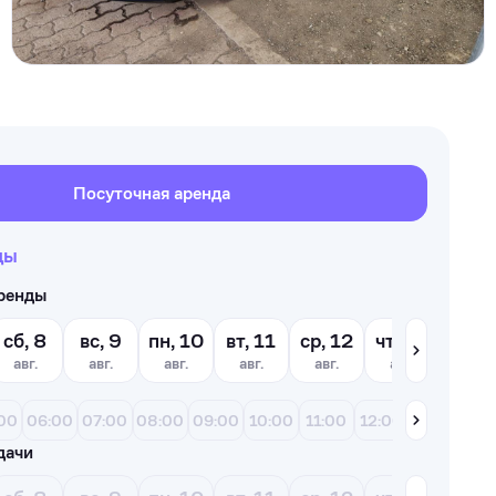
Посуточная аренда
ды
аренды
сб, 8
вс, 9
пн, 10
вт, 11
ср, 12
чт, 13
пт, 1
авг.
авг.
авг.
авг.
авг.
авг.
авг.
00
06:00
07:00
08:00
09:00
10:00
11:00
12:00
13:00
14
дачи