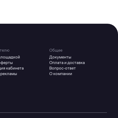
телю
Общее
 площадкой
Документы
оферты
Оплата и доставка
ция кабинета
Вопрос-ответ
 рекламы
О компании