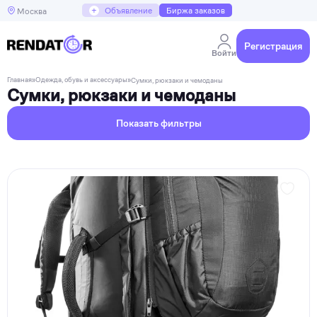
+
Объявление
Биржа заказов
Москва
Регистрация
Войти
Главная
»
Одежда, обувь и аксессуары
»
Сумки, рюкзаки и чемоданы
Сумки, рюкзаки и чемоданы
Показать фильтры