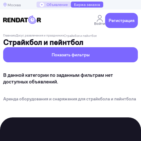
+
Объявление
Биржа заказов
Москва
Регистрация
Войти
Главная
»
Досуг, развлечения и праздники
»
Страйкбол и пейнтбол
Страйкбол и пейнтбол
Показать фильтры
В данной категории по заданным фильтрам нет
доступных объявлений.
Аренда оборудования и снаряжения для страйкбола и пейнтбола