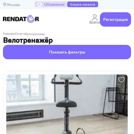
+
Объявление
Биржа заказов
Москва
Регистрация
Войти
Главная
»
Спорт
»
Велотренажёр
Велотренажёр
Показать фильтры