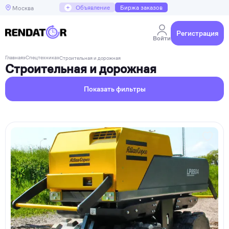
+
Объявление
Биржа заказов
Москва
Регистрация
Войти
Главная
»
Спецтехника
»
Строительная и дорожная
Строительная и дорожная
Показать фильтры