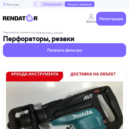
+
Объявление
Биржа заказов
Москва
Регистрация
Войти
Главная
»
Инструменты
»
Перфораторы, резаки
Перфораторы, резаки
Показать фильтры