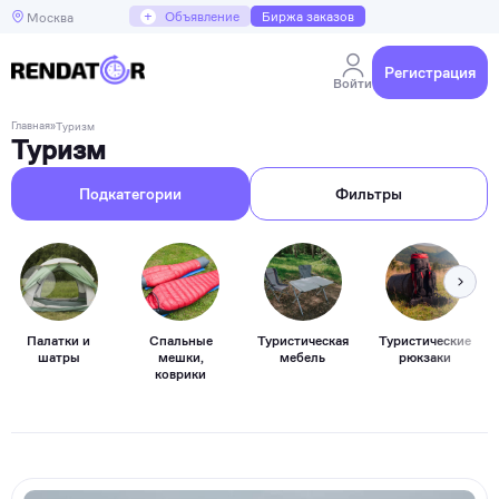
+
Объявление
Биржа заказов
Москва
Регистрация
Войти
Главная
»
Туризм
Туризм
Подкатегории
Фильтры
Палатки и
Спальные
Туристическая
Туристические
шатры
мешки,
мебель
рюкзаки
коврики