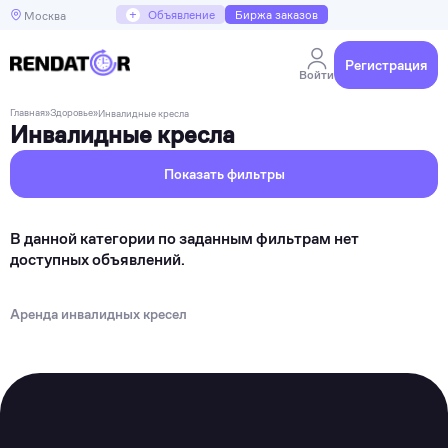
+
Объявление
Биржа заказов
Москва
Регистрация
Войти
Главная
»
Здоровье
»
Инвалидные кресла
Инвалидные кресла
Показать фильтры
В данной категории по заданным фильтрам нет
доступных объявлений.
Аренда инвалидных кресел