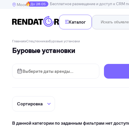
Бесплатное размещение и доступ к CRM 
До 28.05
Москва
Каталог
Недв
Главная
»
Спецтехника
»
Буровые установки
Недвижимость
Буровые установки
Транспорт
Квартир
Дома, в
Спецтехника
Инструменты
Бытовая техника
Досуг, развлечения и праздники
Спорт
Электроника и гаджеты
В данной категории по заданным фильтрам нет доступ
Для дома и дачи