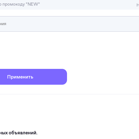
по промокоду "NEW"
Н
ижимость
ы и студии
Отели и гостиницы
иллы, коттеджи, таунхаусы
Тематические помещени
Применить
ных объявлений.