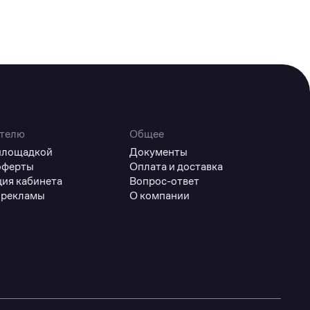
телю
Общее
 площадкой
Документы
оферты
Оплата и доставка
ция кабинета
Вопрос-ответ
 рекламы
О компании