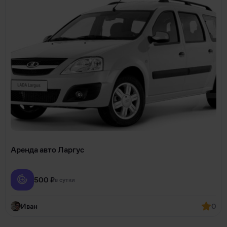
Аренда авто Ларгус
500 ₽
в сутки
Иван
0