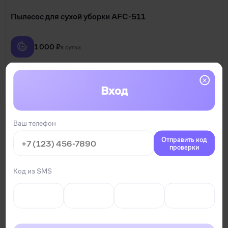
Пылесос для сухой уборки AFC-511
1 000 ₽
в сутки
StroyRent
0
Вход
ПОПУЛЯРНЫЙ
НОВИНКА
Ваш телефон
Отправить код
проверки
Код из SMS