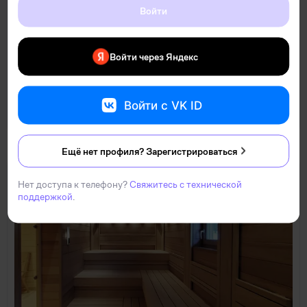
Войти
Аренда автомобиля Dacia Stepway
Войти через Яндекс
150 ₽
в сутки
Войти с VK ID
Аренда легковых автомобилей
0
(1
)
Ещё нет профиля? Зарегистрироваться
ПОПУЛЯРНЫЙ
НОВИНКА
Нет доступа к телефону?
Свяжитесь с технической
поддержкой
.