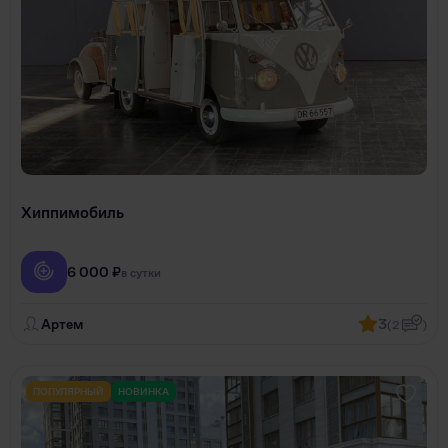
Хиппимобиль
6 000 ₽
в сутки
Артем
3
(2
)
ПОПУЛЯРНЫЙ
НОВИНКА