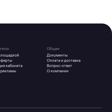
телю
Общее
 площадкой
Документы
оферты
Оплата и доставка
ция кабинета
Вопрос-ответ
 рекламы
О компании