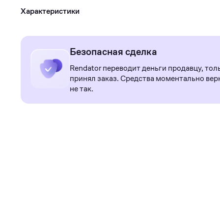
Характеристики
Безопасная сделка
Rendator переводит деньги продавцу, тол
принял заказ. Средства моментально верн
не так.