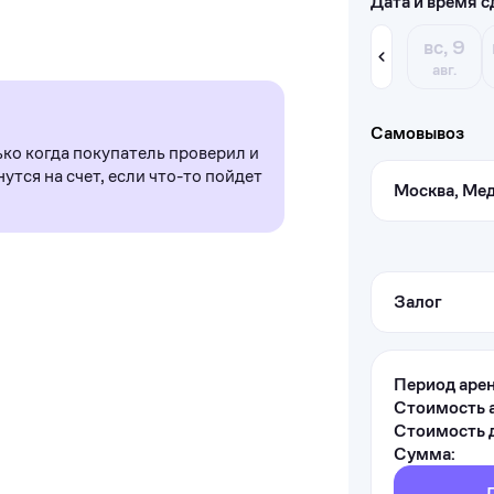
Дата и время с
вс, 9
авг.
Самовывоз
ько когда покупатель проверил и
утся на счет, если что-то пойдет
Москва, Мед
Залог
Период аре
Стоимость 
Стоимость д
Сумма: