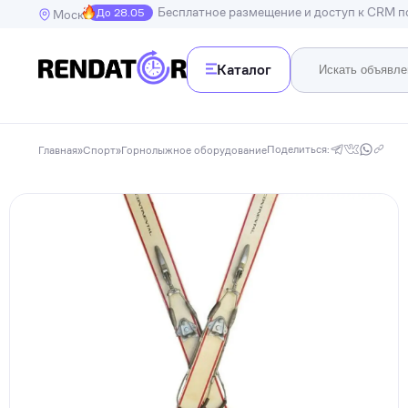
Бесплатное размещение и доступ к CRM 
До 28.05
Москва
Каталог
Недв
Недвижимость
Поделиться:
Главная
»
Спорт
»
Горнолыжное оборудование
Транспорт
Квартир
Дома, в
Спецтехника
Инструменты
Бытовая техника
Досуг, развлечения и праздники
Спорт
Электроника и гаджеты
Для дома и дачи