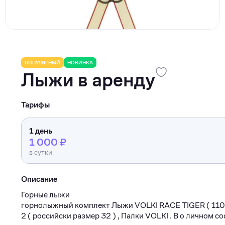
Туризм
Коммерческое оборудование
Товары для авто
Детские товары
ПОПУЛЯРНЫЙ
НОВИНКА
Лыжи в аренду
Одежда, обувь и аксессуары
Товары для животных
Тарифы
Здоровье
1 день
Цифровые товары
1 000 ₽
в сутки
Описание
Горные лыжи
горнолыжный комплект Лыжи VOLKI RACE TIGER ( 110
2 ( российски размер 32 ) , Палки VOLKI . В о личном со