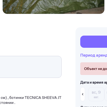
Период арен
Объект не д
Дата и время 
вс, 9
авг.
 см) , ботинки TECNICA SHEEVA JT
стоянии .