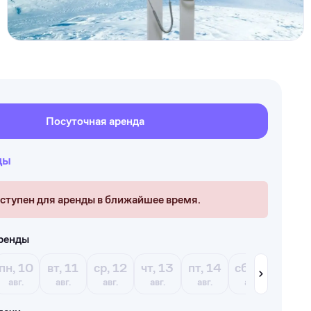
Посуточная аренда
ды
оступен для аренды в ближайшее время.
аренды
пн, 10
вт, 11
ср, 12
чт, 13
пт, 14
сб, 15
вс, 1
авг.
авг.
авг.
авг.
авг.
авг.
авг.