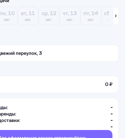
дачи
пн, 10
вт, 11
ср, 12
чт, 13
пт, 14
сб, 15
вс, 1
авг.
авг.
авг.
авг.
авг.
авг.
авг.
вежий переулок, 3
0 ₽
нды:
-
аренды:
-
оставки:
-
-
Для оформления заказа авторизуйтесь