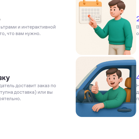
е
ьтрами и интерактивной
В
то, что вам нужно.
о
вку
датель доставит заказ по
Н
тупна доставка) или вы
д
оятельно.
п