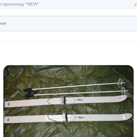
по промокоду "NEW"
Н
ижимость
ы и студии
Отели и гостиницы
иллы, коттеджи, таунхаусы
Тематические помещени