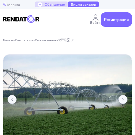
+
Объявление
Биржа заказов
Москва
Регистрация
Войти
Главная
»
Спецтехника
»
Сельхоз техника