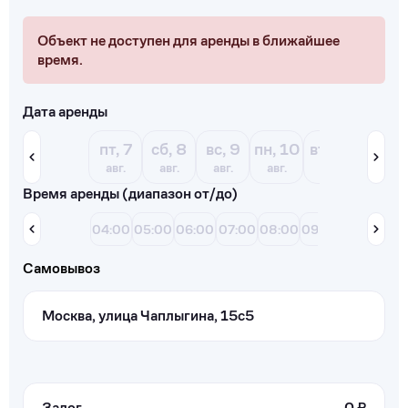
Объект не доступен для аренды в ближайшее
время.
Дата аренды
пт, 7
сб, 8
вс, 9
пн, 10
вт, 11
ср, 12
авг.
авг.
авг.
авг.
авг.
авг.
Время аренды (диапазон от/до)
04:00
05:00
06:00
07:00
08:00
09:00
10:00
11:
Самовывоз
Москва, улица Чаплыгина, 15с5
Залог
0 ₽