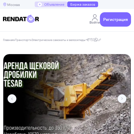
+
Объявление
Биржа заказов
Москва
Регистрация
Войти
Главная
»
Транспорт
»
Электрические самокаты и велосипеды