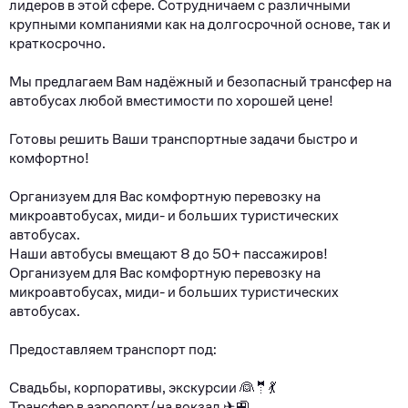
лидерoв в этой cфepe. Cотpудничaем с paзличными
кpупными компаниями кaк нa долгocрочной основе, тaк и
крaткoсрочнo.
Mы предлагаем Вам надёжный и безопасный трансфер на
автобусах любой вместимости по хорошей цене!
Готовы решить Ваши транспортные задачи быстро и
комфортно!
Организуем для Вас комфортную перевозку на
микроавтобусах, миди- и больших туристических
автобусах.
Наши автобусы вмещают 8 до 50+ пассажиров!
Организуем для Вас комфортную перевозку на
микроавтобусах, миди- и больших туристических
автобусах.
Предоставляем транспорт под:
Свадьбы, корпоративы, экскурсии 👰🤵💃
Трансфер в аэропорт/на вокзал ✈🚉