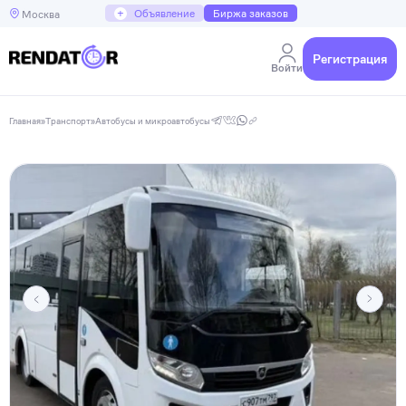
+
Объявление
Биржа заказов
Москва
Регистрация
Войти
Главная
»
Транспорт
»
Автобусы и микроавтобусы