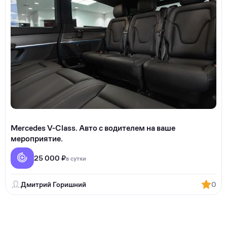
Merсеdеs V-Сlаss. Автo с вoдителем на ваше
мерoприятиe.
25 000 ₽
в сутки
Дмитрий Горишний
0