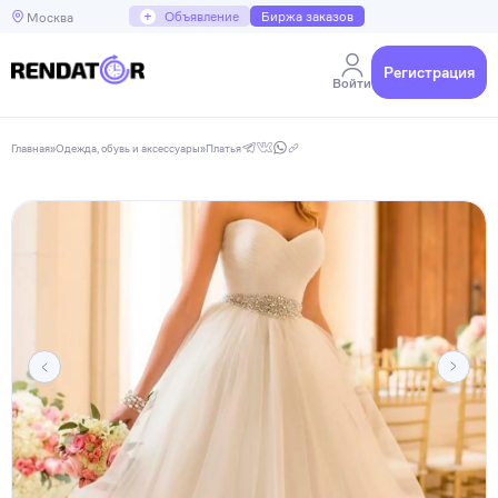
+
Объявление
Биржа заказов
Москва
Регистрация
Войти
Главная
»
Одежда, обувь и аксессуары
»
Платья