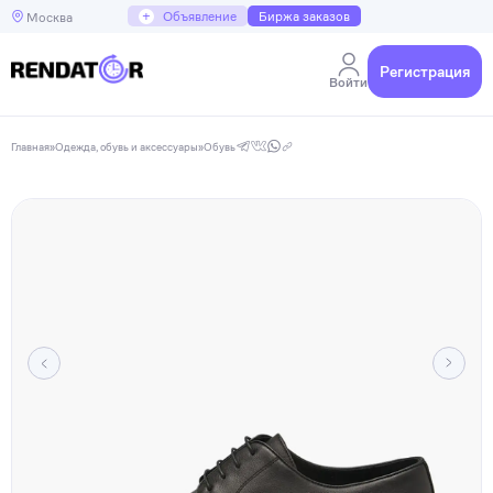
+
Объявление
Биржа заказов
Москва
Регистрация
Войти
Главная
»
Одежда, обувь и аксессуары
»
Обувь