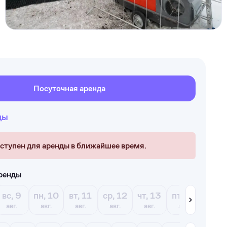
Посуточная аренда
ды
оступен для аренды в ближайшее время.
аренды
вс, 9
пн, 10
вт, 11
ср, 12
чт, 13
пт, 14
сб, 1
авг.
авг.
авг.
авг.
авг.
авг.
авг.