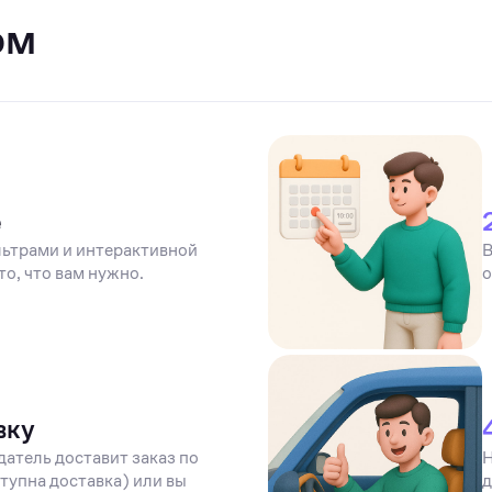
ом
е
ьтрами и интерактивной
В
то, что вам нужно.
о
вку
датель доставит заказ по
Н
тупна доставка) или вы
д