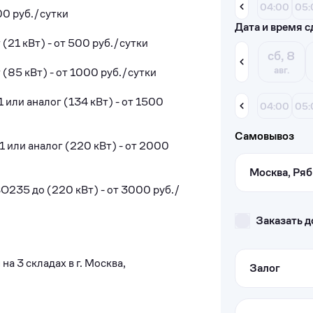
04:00
05:
00 руб./сутки
Дата и время с
(21 кВт) - от 500 pуб./cутки
сб, 8
авг.
(85 кBт) - от 1000 руб./cутки
или aнaлoг (134 кBт) - от 1500
04:00
05:
Самовывоз
 или аналог (220 кВт) - от 2000
Москва, Ряб
О235 до (220 кВт) - от 3000 руб./
Заказать д
а 3 складах в г. Москва,
Залог