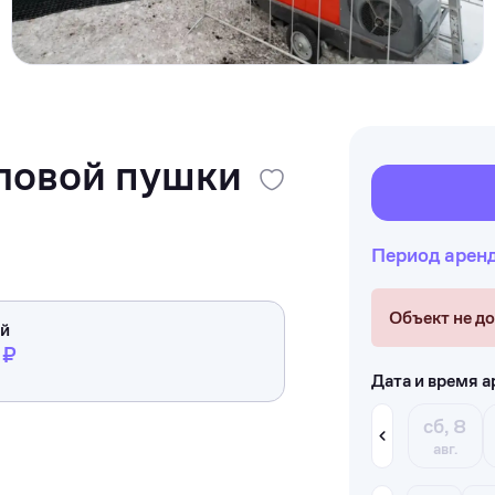
ловой пушки
Период арен
Объект не д
ей
 ₽
Дата и время 
сб, 8
авг.