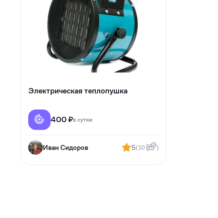
Электрическая теплопушка
400 ₽
в сутки
Иван Сидоров
5
(10
)