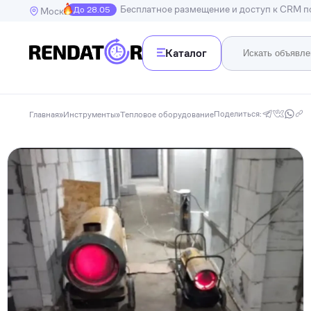
Бесплатное размещение и доступ к CRM 
До 28.05
Москва
Каталог
Недв
Недвижимость
Поделиться:
Главная
»
Инструменты
»
Тепловое оборудование
Транспорт
Квартир
Дома, в
Спецтехника
Инструменты
Бытовая техника
Досуг, развлечения и праздники
Спорт
Электроника и гаджеты
Для дома и дачи