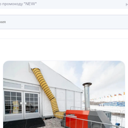
по промокоду "NEW"
Н
ижимость
ы и студии
Отели и гостиницы
иллы, коттеджи, таунхаусы
Тематические помещени