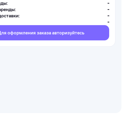
нды:
-
аренды:
-
оставки:
-
-
Для оформления заказа авторизуйтесь