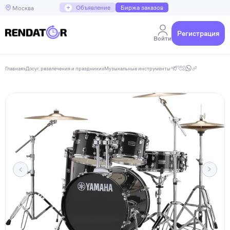
+
Объявление
Биржа заказов
Москва
Регистрация
Войти
Главная
»
Досуг, развлечения и праздники
»
Музыкальные инструменты