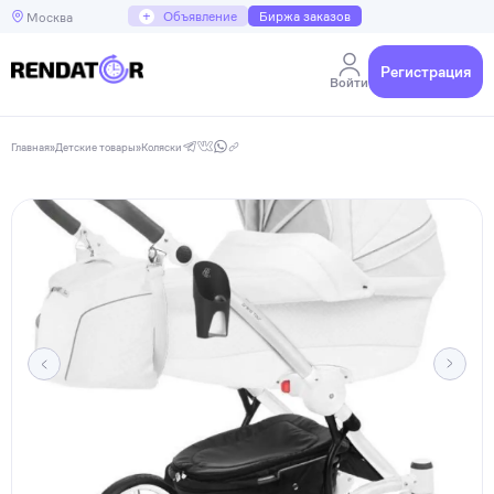
+
Объявление
Биржа заказов
Москва
Регистрация
Войти
Главная
»
Детские товары
»
Коляски