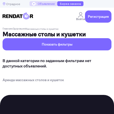
+
Объявление
Биржа заказов
Отрадное
Регистрация
Войти
Главная
»
Здоровье
»
Массажные столы и кушетки
Массажные столы и кушетки
Показать фильтры
В данной категории по заданным фильтрам нет
доступных объявлений.
Аренда массажных столов и кушеток