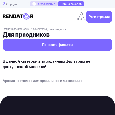
+
Объявление
Биржа заказов
Отрадное
Регистрация
Войти
Главная
»
Одежда, обувь и аксессуары
»
Для праздников
Для праздников
Показать фильтры
В данной категории по заданным фильтрам нет
доступных объявлений.
Аренда костюмов для праздников и маскарадов