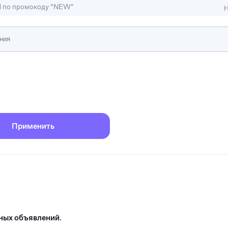
M по промокоду "NEW"
Н
ижимость
ы и студии
Отели и гостиницы
иллы, коттеджи, таунхаусы
Тематические помещени
Применить
ных объявлений.