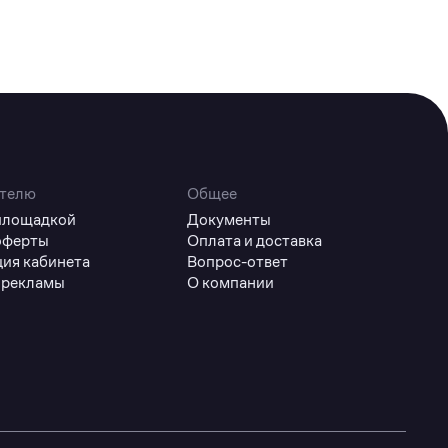
телю
Общее
 площадкой
Документы
оферты
Оплата и доставка
ция кабинета
Вопрос-ответ
 рекламы
О компании