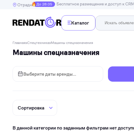
Бесплатное размещение и доступ к CR
До 28.05
Отрадное
Каталог
Недв
Главная
»
Спецтехника
»
Машины спецназначения
Недвижимость
Машины спецназначения
Транспорт
Квартир
Дома, в
Спецтехника
Инструменты
Бытовая техника
Досуг, развлечения и праздники
Спорт
Электроника и гаджеты
В данной категории по заданным фильтрам нет доступ
Для дома и дачи